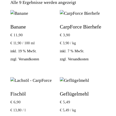
Alle 9 Ergebnisse werden angezeigt
Banane
CarpForce Bierhefe
€
11,90
€
3,90
€
11,90
/
100
ml
€
3,90
/
kg
inkl. 19 % MwSt.
inkl. 7 % MwSt.
zzgl.
Versandkosten
zzgl.
Versandkosten
Fischöl
Geflügelmehl
€
6,90
€
5,49
€
13,80
/
l
€
5,49
/
kg