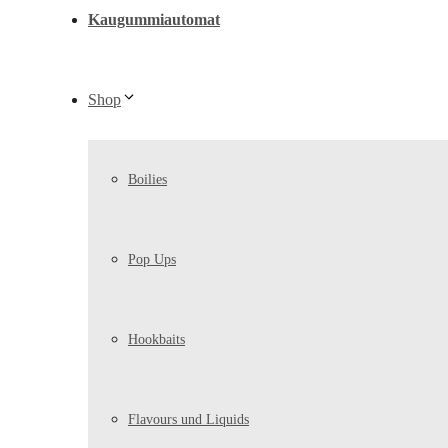
Kaugummiautomat
Shop
Boilies
Pop Ups
Hookbaits
Flavours und Liquids