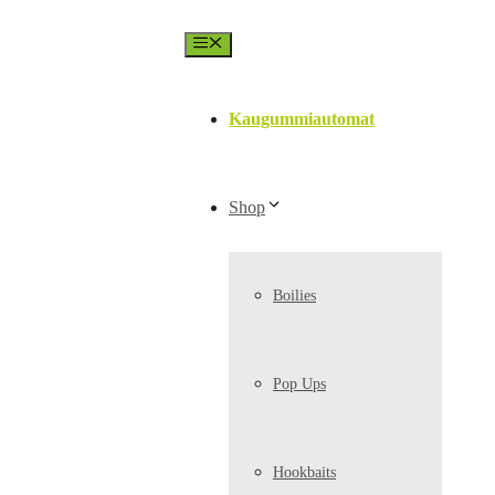
Menü
Kaugummiautomat
Shop
Boilies
Pop Ups
Hookbaits