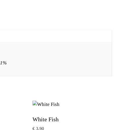
,1%
White Fish
€
3,90