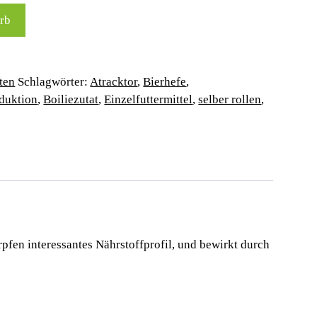
rb
ten
Schlagwörter:
Atracktor
,
Bierhefe
,
oduktion
,
Boiliezutat
,
Einzelfuttermittel
,
selber rollen
,
rpfen interessantes Nährstoffprofil, und bewirkt durch