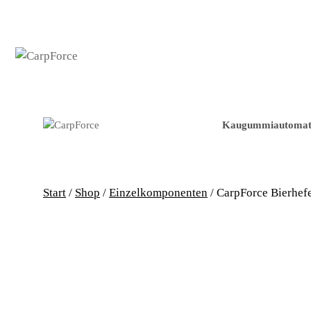
Zum
Inhalt
springen
Kaugummiautoma
Start
/
Shop
/
Einzelkomponenten
/ CarpForce Bierhef