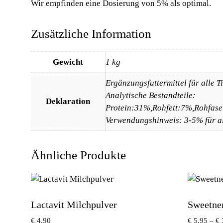
Wir empfinden eine Dosierung von 5% als optimal.
Zusätzliche Information
Gewicht
1 kg
Ergänzungsfuttermittel für alle T
Analytische Bestandteile:
Deklaration
Protein:31%,Rohfett:7%,Rohfase
Verwendungshinweis: 3-5% für all
Ähnliche Produkte
Lactavit Milchpulver
Sweetne
€
4,90
€
5,95
–
€