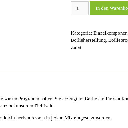
CarpForce
In den Warenko
Bierhefe
Menge
Kategorie:
Einzelkomponen
Boilieherstellung
,
Boiliepr
Zutat
die wir im Programm haben. Sie erzeugt im Boilie ein für den Ka
anz bei unserem Zielfisch.
em leicht herben Aroma in jedem Mix eingesetzt werden.