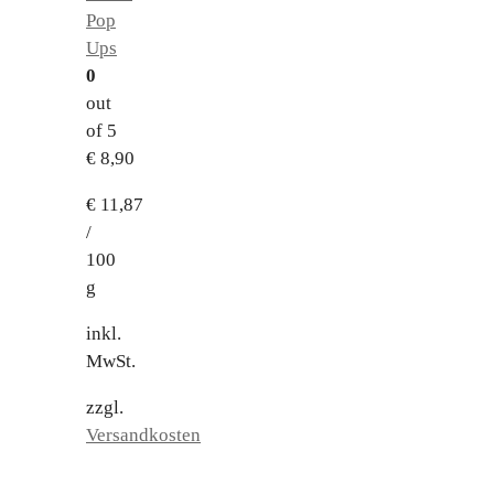
Pop
Ups
0
out
of 5
€
8,90
€
11,87
/
100
g
inkl.
MwSt.
zzgl.
Versandkosten