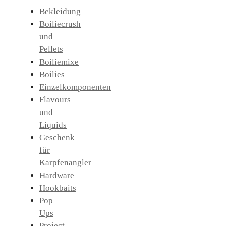
Bekleidung
Boiliecrush
und
Pellets
Boiliemixe
Boilies
Einzelkomponenten
Flavours
und
Liquids
Geschenk
für
Karpfenangler
Hardware
Hookbaits
Pop
Ups
Project