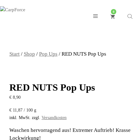
Zum
Inhalt
0
Menu
springen
Start
/
Shop
/
Pop Ups
/ RED NUTS Pop Ups
RED NUTS Pop Ups
€
8,90
€
11,87
/
100
g
inkl. MwSt.
zzgl.
Versandkosten
Waschen hervorragend aus! Extremer Auftrieb! Krasse
Lockwirkung!