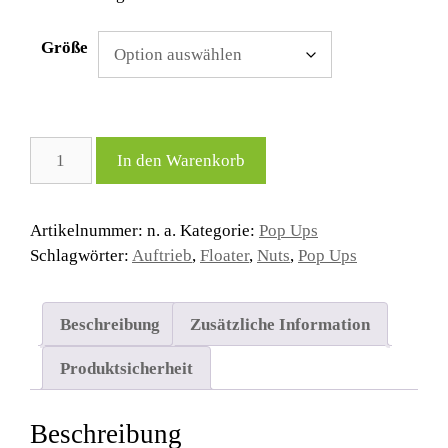
Größe
RED
In den Warenkorb
NUTS
Pop
Ups
Artikelnummer:
n. a.
Kategorie:
Pop Ups
Menge
Schlagwörter:
Auftrieb
,
Floater
,
Nuts
,
Pop Ups
Beschreibung
Zusätzliche Information
Produktsicherheit
Beschreibung