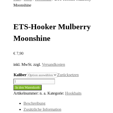
Moonshine
ETS-Hooker Mulberry
Moonshine
€
7,90
inkl. MwSt.
zzgl.
Versandkosten
Kaliber
Zurücksetzen
ETS-
Hooker
In den Warenkorb
Mulberry
Artikelnummer:
n. a.
Kategorie:
Hookbaits
Moonshine
Beschreibung
Menge
Zusätzliche Information