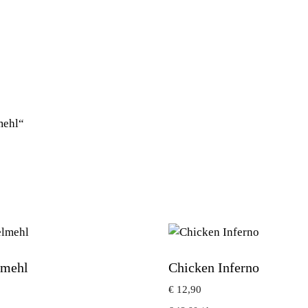
mehl“
lmehl
Chicken Inferno
€
12,90