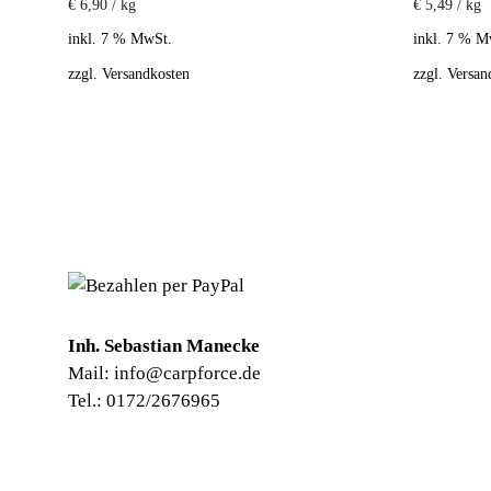
€
6,90
/
kg
€
5,49
/
kg
inkl. 7 % MwSt.
inkl. 7 % M
zzgl.
Versandkosten
zzgl.
Versan
Inh. Sebastian Manecke
Mail: info@carpforce.de
Tel.: 0172/2676965