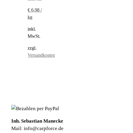
€
6,98
/
kg
inkl.
MwSt.
zzgl.
Versandkosten
Inh. Sebastian Manecke
Mail: info@carpforce.de