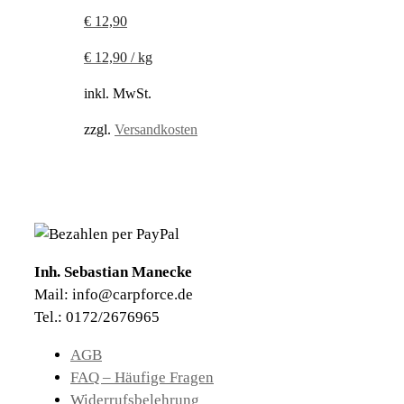
€
12,90
€
12,90
/
kg
inkl. MwSt.
zzgl.
Versandkosten
Inh. Sebastian Manecke
Mail: info@carpforce.de
Tel.: 0172/2676965
AGB
FAQ – Häufige Fragen
Widerrufsbelehrung